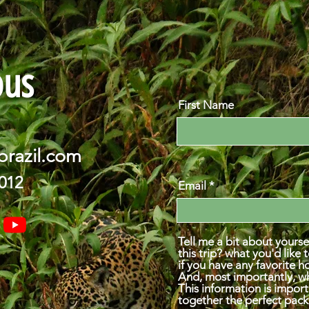
ous
First Name
brazil.com
2012
Email
Tell me a bit about yourse
this trip? what you'd like 
if you have any favorite ho
And, most importantly, w
This information is impor
together the perfect pack