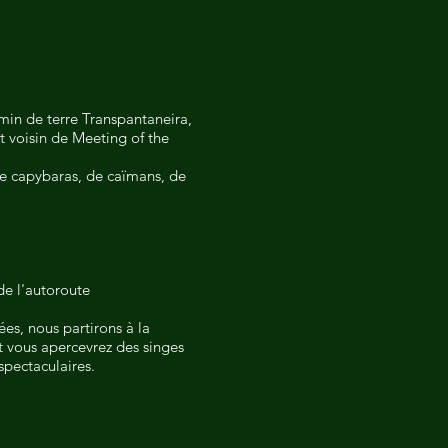
emin de terre Transpantaneira,
t voisin de Meeting of the
 de capybaras, de caïmans, de
de l'autoroute
ées, nous partirons à la
t vous apercevrez des singes
spectaculaires.