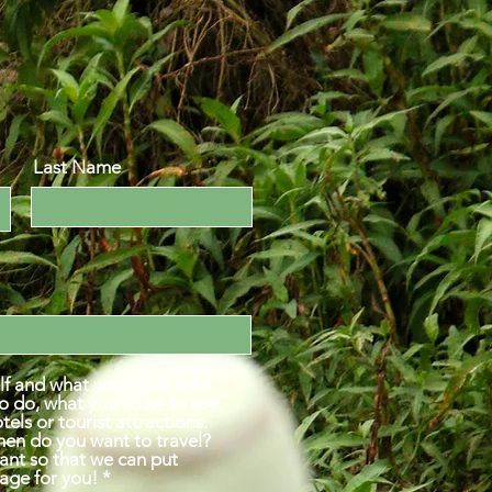
Last Name
lf and what your goal is for
to do, what you'd like to see,
tels or tourist attractions.
hen do you want to travel?
tant so that we can put
age for you!