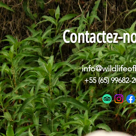
Contactez-n
info@wildlifeof
+55 (65) 99682-