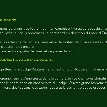
en journée
 nous partirons très tôt le matin, en conduisant jusqu'au bout du ch
to Jofre, où nous prendrons un hors-bord en direction du parc d'Éta
à la recherche de jaguars, mais aussi de loutres de rivière géantes,
ns et bien plus encore.
ons au lodge, afin de dîner et de passer la nuit.
Wildlife Lodge à transpantaneira)
 quitterons le Lodge Pantanal, en direction d'un lodge à mi-chemin 
éjeuner, suivis d'une sieste dans le confort de vos chambres climatis
ns le cadre riche en biodiversité du lodge. Ouvrez grand les yeux e
miliers, des toucans, des tapirs, des aras bleus, entre autres espèces 