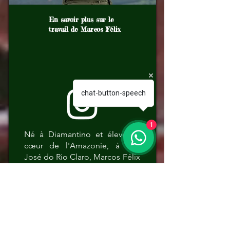
En savoir plus sur le
travail de Marcos Félix
chat-button-speech
1
Né à Diamantino et élevé au
cœur de l'Amazonie, à São
José do Rio Claro, Marcos Félix
a toujours entretenu un lien
profond avec la nature.
D'abord agriculteur, il a
découvert sa véritable passion
pour l'écotourisme et est
devenu guide naturaliste