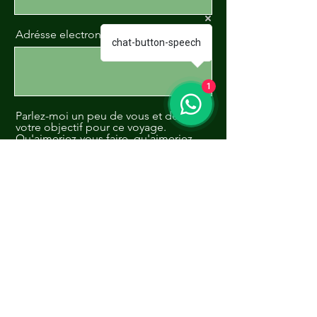
Adrésse electronique
chat-button-speech
1
Parlez-moi un peu de vous et de
votre objectif pour ce voyage.
Qu'aimeriez-vous faire, qu'aimeriez-
vous voir, avez-vous des hôtels ou
des attractions touristiques
préférés? Et surtout, quand
souhaitez-vous voyager? Ces
informations sont importantes pour
que nous puissions vous proposer
le séjour idéal!