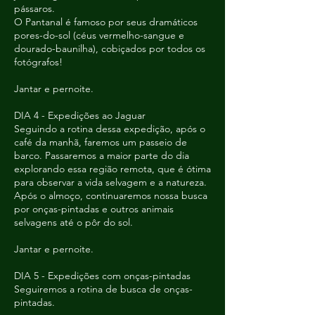
pássaros.
O Pantanal é famoso por seus dramáticos
pores-do-sol (céus vermelho-sangue e
dourado-baunilha), cobiçados por todos os
fotógrafos!
Jantar e pernoite.
DIA 4 - Expedições ao Jaguar
Seguindo a rotina dessa expedição, após o
café da manhã, faremos um passeio de
barco. Passaremos a maior parte do dia
explorando essa região remota, que é ótima
para observar a vida selvagem e a natureza.
Após o almoço, continuaremos nossa busca
por onças-pintadas e outros animais
selvagens até o pôr do sol.
Jantar e pernoite.
DIA 5 - Expedições com onças-pintadas
Seguiremos a rotina de busca de onças-
pintadas.