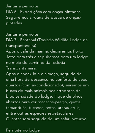
Jantar e pernoite.
DIA 6 - Expedições com onças-pintadas
Seguiremos a rotina de busca de onças-
pintadas.
Jantar e pernoite
DIA 7 - Pantanal (Traslado Wildlife Lodge na
transpantaneira)
Após o café da manhã, deixaremos Porto
Jofre para trás e seguiremos para um lodge
no meio do caminho da rodovia
Transpantaneira.
Após o check-in e o almoço, seguido de
uma hora de descanso no conforto de seus
quartos (com ar-condicionado), sairemos em
busca de mais animais nos arredores da
biodiversidade do lodge. Fique de olhos
abertos para ver macacos-prego, quatis,
tamanduás, tucanos, antas, araras-azuis,
entre outras espécies espetaculares.
O jantar será seguido de um safári noturno.
Pernoite no lodge