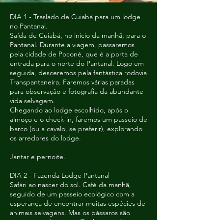
DIA 1 - Traslado de Cuiabá para um lodge
no Pantanal.
Saída de Cuiabá, no início da manhã, para o
Pantanal. Durante a viagem, passaremos
pela cidade de Poconé, que é a porta de
entrada para o norte do Pantanal. Logo em
seguida, desceremos pela fantástica rodovia
Transpantaneira. Faremos várias paradas
para observação e fotografia da abundante
vida selvagem.
Chegando ao lodge escolhido, após o
almoço e o check-in, faremos um passeio de
barco (ou a cavalo, se preferir), explorando
os arredores do lodge.
Jantar e pernoite.
DIA 2 - Fazenda Lodge Pantanal
Safári ao nascer do sol. Café da manhã,
seguido de um passeio ecológico com a
esperança de encontrar muitas espécies de
animais selvagens. Mas os pássaros são