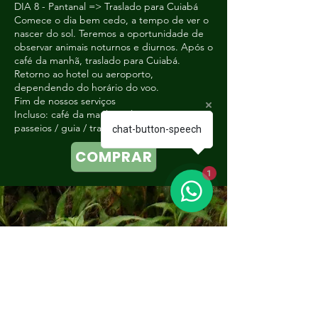
DIA 8 - Pantanal => Traslado para Cuiabá
Comece o dia bem cedo, a tempo de ver o
nascer do sol. Teremos a oportunidade de
observar animais noturnos e diurnos. Após o
café da manhã, traslado para Cuiabá.
Retorno ao hotel ou aeroporto,
dependendo do horário do voo.
Fim de nossos serviços
Incluso: café da manhã / almoço / jantar /
passeios / guia / transporte.
chat-button-speech
COMPRAR
1
Contate-nos
info@wildlifeofbrazil.com