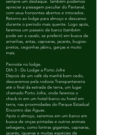
sempre um destaque. Também podemos
apreciar a paisagem peculiar do Pantanal,
com seus horizontes abertos e intocados.
Retorno ao lodge para almoço e descanso
durante o período mais quente. Logo após,
faremos um passeio de barco (também
pode ser a cavalo, se preferir) em busca de
ariranhas, antas, capivaras, jacarés, bugios-
pretos, cegonhas jabiru, garças e muito
mais.
Pernoite no lodge.
DIA 3 - Do Lodge a Porto Jofre
Depois de um café da manhã bem cedo,
desceremos pela rodovia Transpantaneira
até o final da estrada de terra, um lugar
chamado Porto Jofre, onde faremos o
check-in em um hotel-barco ou hotel em
terra, nas proximidades do Parque Estadual
Encontro das Águas.
Após o almoço, sairemos em um barco em
busca de onças-pintadas e outros animais
selvagens, como lontras gigantes, capivaras,
jacarés, iguanas e muitas espécies de