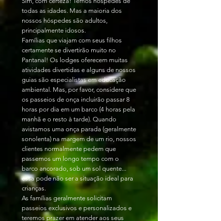
Sim, com certeza! Temos hóspedes de
todas as idades. Mas a maioria dos
nossos hóspedes são adultos,
principalmente idosos.
Famílias que viajam com seus filhos
certamente se divertirão muito no
Pantanal! Os lodges oferecem muitas
atividades divertidas e alguns de nossos
guias são especialistas em educação
ambiental. Mas, por favor, considere que
os passeios de onça incluirão passar 8
horas por dia em um barco (4 horas pela
manhã e o resto à tarde). Quando
avistamos uma onça parada (geralmente
sonolenta) na margem de um rio, nossos
clientes normalmente pedem que
passemos um longo tempo com o
barco ancorado, sob um sol quente...
essa pode não ser a situação ideal para
crianças.
As famílias geralmente solicitam
passeios exclusivos e personalizados e
teremos prazer em atender aos seus