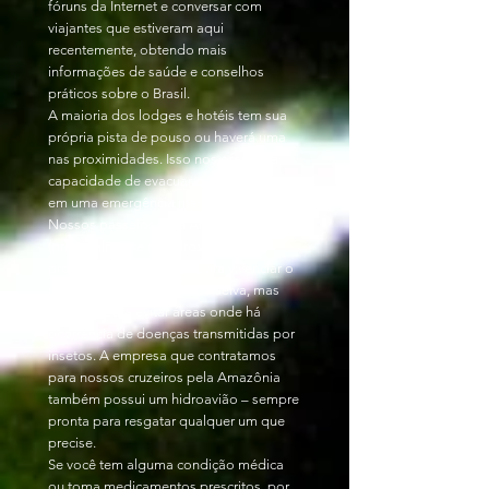
fóruns da Internet e conversar com
viajantes que estiveram aqui
recentemente, obtendo mais
informações de saúde e conselhos
práticos sobre o Brasil.
A maioria dos lodges e hotéis tem sua
própria pista de pouso ou haverá uma
nas proximidades. Isso nos oferece a
capacidade de evacuar qualquer pessoa
em uma emergência médica séria.
Nossos passeios pela Amazônia
(principalmente cruzeiros) são
projetados não apenas para vivenciar o
melhor da flora e fauna da selva, mas
também para evitar áreas onde há
ocorrência de doenças transmitidas por
insetos. A empresa que contratamos
para nossos cruzeiros pela Amazônia
também possui um hidroavião – sempre
pronta para resgatar qualquer um que
precise.
Se você tem alguma condição médica
ou toma medicamentos prescritos, por