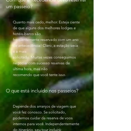
um passeio?
Quanto mais cedo, melhor. Esteja ciente
de que alguns dos melhores lodges e
hotéis-barco são
frequentemente reservado com um ano
de antecedência! Claro, a estação seca
é a mais
solicitado. Muitas vezes conseguimos
negociar com sucesso reservas de
última hora, mas não
recomendo que você tente isso.
O que está incluído nos passeios?
Depende dos arranjos de viagem que
você fez conosco. Se solicitado,
podemos cuidar da reserva de voos
internos para você. Independentemente
do itinerário, seu tour incluirá: