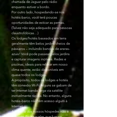
chamada de Jaguar pelo rádio
enquanto estiver a bordo.
Por outro lado, hospedando-se nos
hotéis-barco, você terá poucas
oportunidades de esticar as pernas.
(Talvez não seja adequado para pessoas
claustrofóbicas…)
Os lodges/hotéis baseados em terra
geralmente têm belos jardins cheios de
pássaros – incluindo bandos de araras-
azuis! Você pode passear pelos jardins
e capturar imagens incríveis. Redes e
piscinas, ideais para relaxar em nosso
clima quente, estão disponíveis em
quase todos os lodges.
A propósito, todos os lodges e hotéis
têm conexão Wi-Fi. Alguns se gabam de
ter internet banda larga via satélite
incrivelmente rápida. No entanto, alguns
hotéis-barco não têm acesso algum à
Internet.
A maioria dos nossos hóspedes não é
fumante. Para aqueles que fumam,