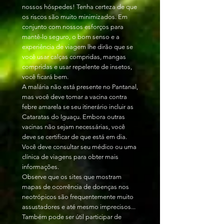
nossos hóspedes! Tenha certeza de que
os riscos são muito minimizados. Em
conjunto com nossos esforços para
mantê-lo seguro, o bom senso e a
experiência de viagem lhe dirão que se
você usar calças compridas, mangas
compridas e usar repelente de insetos,
você ficará bem.
A malária não está presente no Pantanal,
mas você deve tomar a vacina contra
febre amarela se seu itinerário incluir as
Cataratas do Iguaçu. Embora outras
vacinas não sejam necessárias, você
deve se certificar de que está em dia.
Você deve consultar seu médico ou uma
clínica de viagens para obter mais
informações.
Observe que os sites que mostram
mapas de ocorrência de doenças nos
neotrópicos são frequentemente muito
assustadores e até mesmo imprecisos...
Também pode ser útil participar de