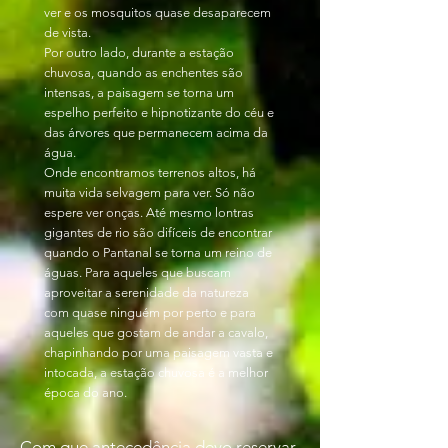
ver e os mosquitos quase desaparecem
de vista.
Por outro lado, durante a estação
chuvosa, quando as enchentes são
intensas, a paisagem se torna um
espelho perfeito e hipnotizante do céu e
das árvores que permanecem acima da
água.
Onde encontramos terrenos altos, há
muita vida selvagem para ver. Só não
espere ver onças. Até mesmo lontras
gigantes de rio são difíceis de encontrar
quando o Pantanal se torna um reino de
águas. Para aqueles que buscam
aproveitar a serenidade da natureza
com quase ninguém por perto e para
aqueles que gostam de andar a cavalo,
chapinhando por uma paisagem vasta e
intocada, a estação chuvosa é a melhor
época do ano.
Com que antecedência devo reservar