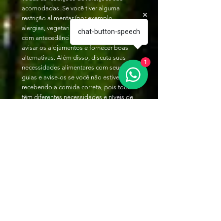
acomodadas. Se você tiver alguma
restrição alimentar (por exemplo,
alergias, vegetariano, etc.), avise-nos
chat-button-speech
com antecedência, para que possamos
avisar os alojamentos e fornecer boas
alternativas. Além disso, discuta suas
1
necessidades alimentares com seus
guias e avise-os se você não estiver
recebendo a comida correta, pois todos
têm diferentes necessidades e níveis de
intolerância.
Um grande destaque é que os
refeitórios comunitários no Pantanal são
construídos de uma forma (geralmente
com telas) que permite que você
continue observando a vida selvagem
enquanto come!
Durante todo o dia, água potável (traga
uma cantina para reabastecer
constantemente), chá, café e biscoitos
são oferecidos gratuitamente.
Todas as outras bebidas não estão