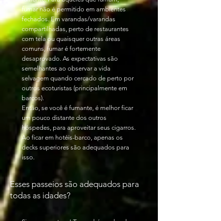
fumar não é permitido em ambientes
fechados. Em varandas/varandas
compartilhadas, perto de restaurantes
com tela ou quaisquer outras áreas
comuns, fumar é fortemente
desaprovado. As expectativas são
semelhantes ao observar a vida
selvagem quando cercado de perto por
outros ecoturistas (principalmente em
barcos).
Então, se você é fumante, é melhor ficar
um pouco distante dos outros
hóspedes, para aproveitar seus cigarros.
Ao ficar em hotéis-barco, apenas os
decks superiores são adequados para
isso.
Esses passeios são adequados para
todas as idades?