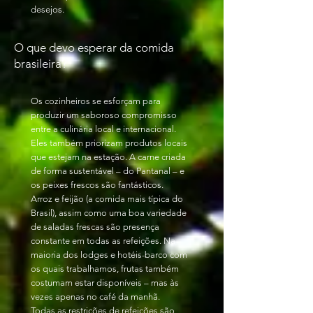
desejos.
O que devo esperar da comida
brasileira?
Os cozinheiros se esforçam para
produzir um saboroso compromisso
entre a culinária local e internacional.
Eles também priorizam produtos locais
que estejam na estação. A carne criada
de forma sustentável – do Pantanal – e
os peixes frescos são fantásticos.
Arroz e feijão (a comida mais típica do
Brasil), assim como uma boa variedade
de saladas frescas são presença
constante em todas as refeições. Na
maioria dos lodges e hotéis-barco com
os quais trabalhamos, frutas também
costumam estar disponíveis – mas às
vezes apenas no café da manhã.
Todas as restrições de refeições são