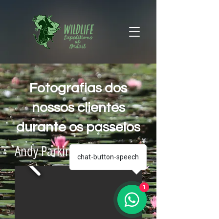
Fotografias dos
nossos clientes
durante os passeios
Andy Parkinson
chat-button-speech
1