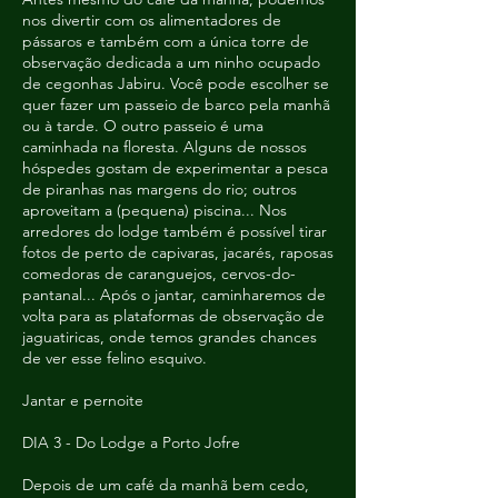
nos divertir com os alimentadores de
pássaros e também com a única torre de
observação dedicada a um ninho ocupado
de cegonhas Jabiru. Você pode escolher se
quer fazer um passeio de barco pela manhã
ou à tarde. O outro passeio é uma
caminhada na floresta. Alguns de nossos
hóspedes gostam de experimentar a pesca
de piranhas nas margens do rio; outros
aproveitam a (pequena) piscina... Nos
arredores do lodge também é possível tirar
fotos de perto de capivaras, jacarés, raposas
comedoras de caranguejos, cervos-do-
pantanal... Após o jantar, caminharemos de
volta para as plataformas de observação de
jaguatiricas, onde temos grandes chances
de ver esse felino esquivo.
Jantar e pernoite
DIA 3 - Do Lodge a Porto Jofre
Depois de um café da manhã bem cedo,