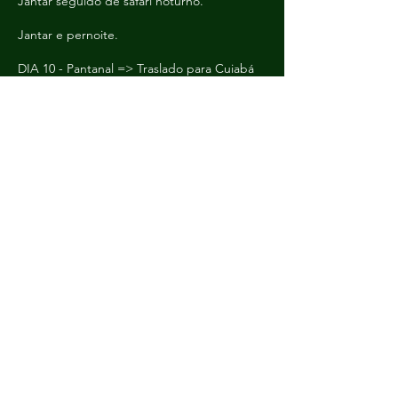
Jantar seguido de safári noturno.
Jantar e pernoite.
DIA 10 - Pantanal => Traslado para Cuiabá
Comece o dia bem cedo, a tempo de ver o
nascer do sol. Teremos a oportunidade de
observar animais noturnos e diurnos. Após o
café da manhã, traslado para Cuiabá.
Retorno ao hotel ou aeroporto,
dependendo do horário.
Fim de nossos serviços!
Incluso: café da manhã / almoço / jantar /
passeios / guia / transporte.
O itinerário acima deve ser usado como
sugestão e pode sofrer alterações devido a
circunstâncias fora do nosso controle.
COMPRAR AGORA