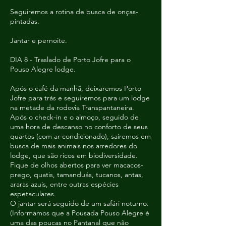
Seguiremos a rotina de busca de onças-
pintadas.
Jantar e pernoite.
DIA 8 - Traslado de Porto Jofre para o
Pouso Alegre lodge.
Após o café da manhã, deixaremos Porto
Jofre para trás e seguiremos para um lodge
na metade da rodovia Transpantaneira.
Após o check-in e o almoço, seguido de
uma hora de descanso no conforto de seus
quartos (com ar-condicionado), sairemos em
busca de mais animais nos arredores do
lodge, que são ricos em biodiversidade.
Fique de olhos abertos para ver macacos-
prego, quatis, tamanduás, tucanos, antas,
araras azuis, entre outras espécies
espetaculares.
O jantar será seguido de um safári noturno.
(Informamos que a Pousada Pouso Alegre é
uma das poucas no Pantanal que não