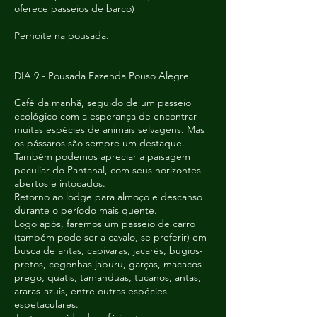
oferece passeios de barco)
Pernoite na pousada.
DIA 9 - Pousada Fazenda Pouso Alegre
Café da manhã, seguido de um passeio
ecológico com a esperança de encontrar
muitas espécies de animais selvagens. Mas
os pássaros são sempre um destaque.
Também podemos apreciar a paisagem
peculiar do Pantanal, com seus horizontes
abertos e intocados.
Retorno ao lodge para almoço e descanso
durante o período mais quente.
Logo após, faremos um passeio de carro
(também pode ser a cavalo, se preferir) em
busca de antas, capivaras, jacarés, bugios-
pretos, cegonhas jaburu, garças, macacos-
prego, quatis, tamanduás, tucanos, antas,
araras-azuis, entre outras espécies
espetaculares.