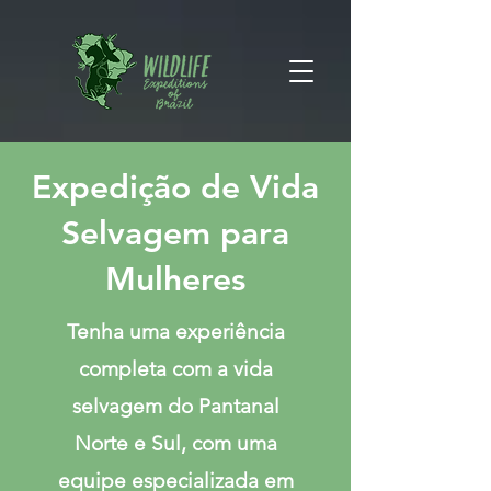
Expedição de Vida
Selvagem para
Mulheres
Tenha uma experiência
completa com a vida
selvagem do Pantanal
Norte e Sul, com uma
equipe especializada em