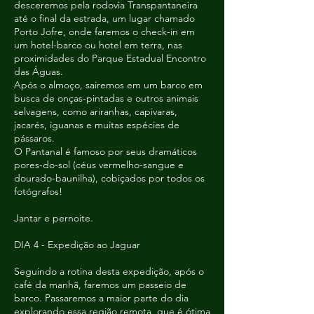
desceremos pela rodovia Transpantaneira
até o final da estrada, um lugar chamado
Porto Jofre, onde faremos o check-in em
um hotel-barco ou hotel em terra, nas
proximidades do Parque Estadual Encontro
das Águas.
Após o almoço, sairemos em um barco em
busca de onças-pintadas e outros animais
selvagens, como ariranhas, capivaras,
jacarés, iguanas e muitas espécies de
pássaros.
O Pantanal é famoso por seus dramáticos
pores-do-sol (céus vermelho-sangue e
dourado-baunilha), cobiçados por todos os
fotógrafos!
Jantar e pernoite.
DIA 4 - Expedição ao Jaguar
Seguindo a rotina desta expedição, após o
café da manhã, faremos um passeio de
barco. Passaremos a maior parte do dia
explorando essa região remota, que é ótima