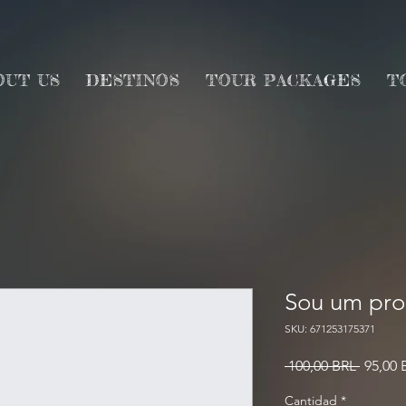
OUT US
DESTINOS
TOUR PACKAGES
T
Sou um pro
SKU: 671253175371
Precio
 100,00 BRL 
95,00 
Cantidad
*