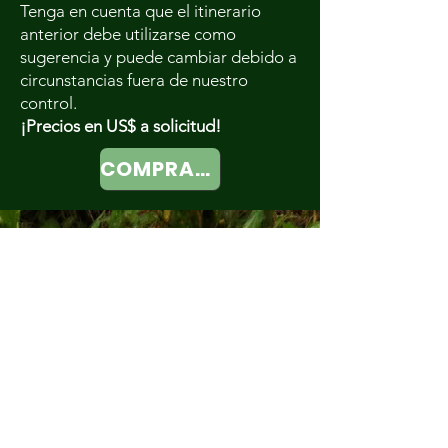
Tenga en cuenta que el itinerario
anterior debe utilizarse como
sugerencia y puede cambiar debido a
circunstancias fuera de nuestro
control.
¡Precios en US$ a solicitud!
COMPRAR AHORA
Contáctanos
info@wildlifeofbrazil.com
+55 (65) 99682-2012